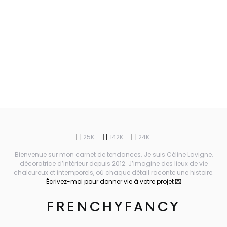
25K
142K
24K
Bienvenue sur mon carnet de tendances. Je suis Céline Lavigne,
décoratrice d’intérieur depuis 2012. J’imagine des lieux de vie
chaleureux et intemporels, où chaque détail raconte une histoire.
Écrivez-moi pour donner vie à votre projet 💌
FRENCHYFANCY