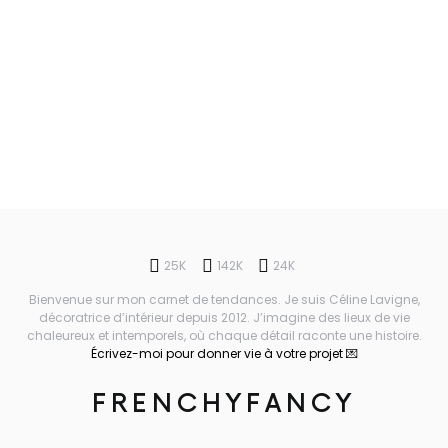
25K
142K
24K
Bienvenue sur mon carnet de tendances. Je suis Céline Lavigne,
décoratrice d’intérieur depuis 2012. J’imagine des lieux de vie
chaleureux et intemporels, où chaque détail raconte une histoire.
Écrivez-moi pour donner vie à votre projet 💌
FRENCHYFANCY