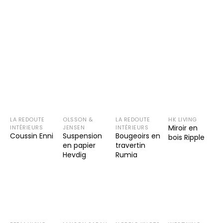
LA REDOUTE
OLSSON &
LA REDOUTE
HK LIVING
Miroir en
INTÉRIEURS
JENSEN
INTÉRIEURS
Coussin Enni
Suspension
Bougeoirs en
bois Ripple
en papier
travertin
Hevdig
Rumia