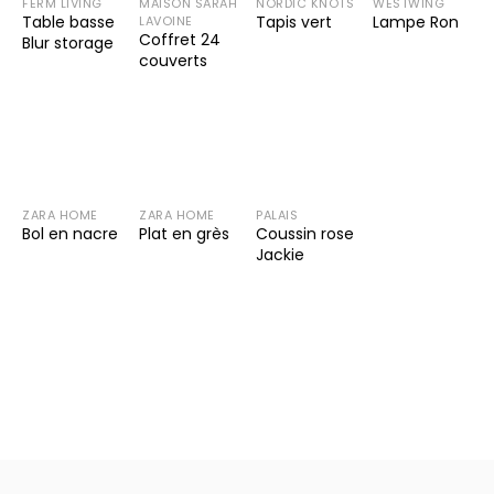
FERM LIVING
MAISON SARAH
NORDIC KNOTS
WESTWING
Table basse
Tapis vert
Lampe Ron
LAVOINE
Coffret 24
Blur storage
couverts
ZARA HOME
ZARA HOME
PALAIS
Bol en nacre
Plat en grès
Coussin rose
Jackie