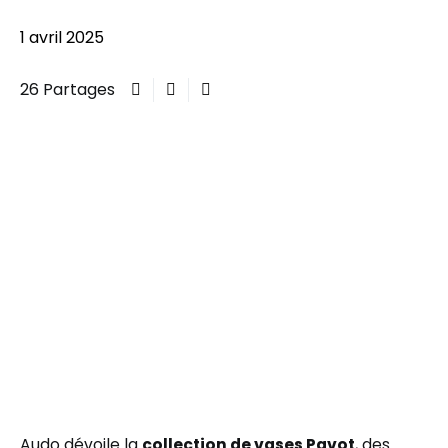
1 avril 2025
26 Partages
Audo dévoile la
collection de vases Pavot
, des