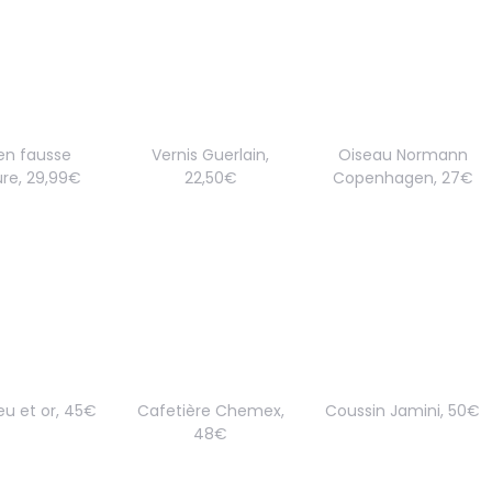
en fausse
Vernis Guerlain,
Oiseau Normann
ure, 29,99€
22,50€
Copenhagen, 27€
eu et or, 45€
Cafetière Chemex,
Coussin Jamini, 50€
48€