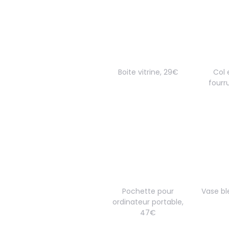
Boite vitrine, 29€
Col 
fourr
Pochette pour
Vase bl
ordinateur portable,
47€