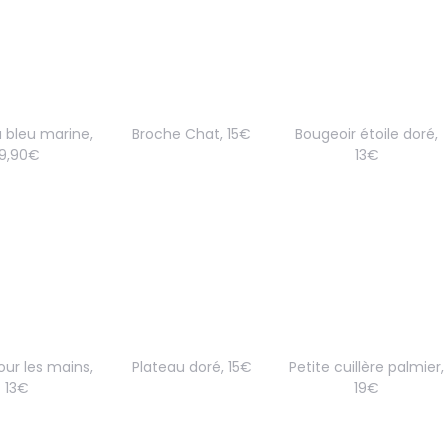
 bleu marine,
Broche Chat, 15€
Bougeoir étoile doré,
19,90€
13€
ur les mains,
Plateau doré, 15€
Petite cuillère palmier,
13€
19€