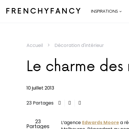
FRENCHYFANCY
INSPIRATIONS
Accueil
Décoration d'intérieur
Le charme des 
10 juillet 2013
23 Partages
23
L’agence
Edwards Moore
a ré
Partages