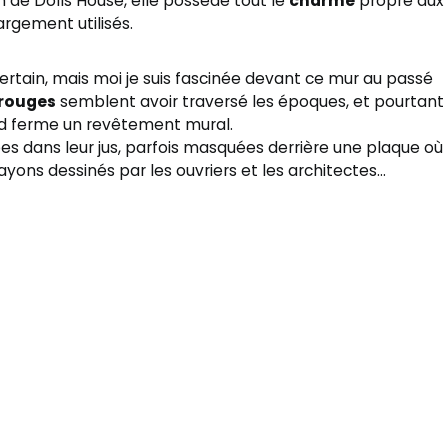
de Dolls House, elle possède tout le
charme
propre aux
 largement utilisés.
certain, mais moi je suis fascinée devant ce mur au passé
 rouges
semblent avoir traversé les époques, et pourtant
ied ferme un revêtement mural.
vées dans leur jus, parfois masquées derrière une plaque où
crayons dessinés par les ouvriers et les architectes…