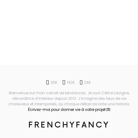
25K
142K
24K
Bienvenue sur mon carnet de tendances. Je suis Céline Lavigne,
décoratrice d’intérieur depuis 2012. J’imagine des lieux de vie
chaleureux et intemporels, où chaque détail raconte une histoire.
Écrivez-moi pour donner vie à votre projet 💌
FRENCHYFANCY