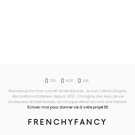
25K
142K
24K
Bienvenue sur mon carnet de tendances. Je suis Céline Lavigne,
décoratrice d’intérieur depuis 2012. J’imagine des lieux de vie
chaleureux et intemporels, où chaque détail raconte une histoire.
Écrivez-moi pour donner vie à votre projet 💌
FRENCHYFANCY