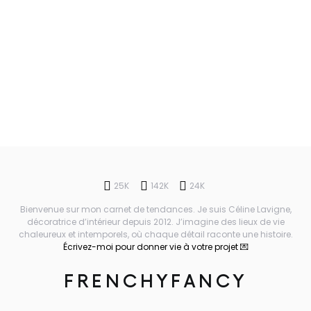
25K
142K
24K
Bienvenue sur mon carnet de tendances. Je suis Céline Lavigne,
décoratrice d’intérieur depuis 2012. J’imagine des lieux de vie
chaleureux et intemporels, où chaque détail raconte une histoire.
Écrivez-moi pour donner vie à votre projet 💌
FRENCHYFANCY