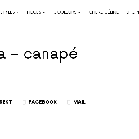
STYLES
PIÈCES
COULEURS
CHÈRE CÉLINE
SHOP
ta – canapé
REST
FACEBOOK
MAIL