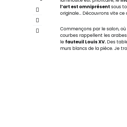
luminosité est prioritaire, le
mo
l’art est omniprésent
sous to
originale… Découvrons vite ce
Commençons par le salon, où
courbes rappellent les arabe
le
fauteuil Louis XV.
Des table
murs blancs de la pièce. Je t