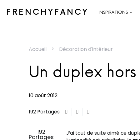
FRENCHYFANCY
INSPIRATIONS
Accueil
Décoration d'intérieur
Un duplex hor
10 août 2012
192 Partages
192
J’ai tout de suite aimé ce dupl
Partages