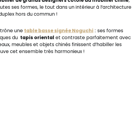
bilier de grands designers côtoie du mobilier chiné
,
utes ses formes, le tout dans un intérieur à l’architecture
 duplex hors du commun !
 trône une
table basse signée Noguchi
:
ses formes
sques du
tapis oriental
et contraste parfaitement avec
aux, meubles et objets chinés finissent d’habiller les
rouve cet ensemble très harmonieux !