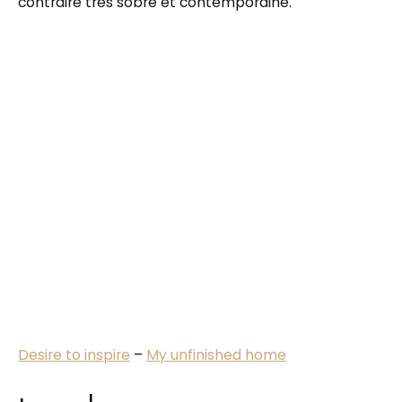
contraire très sobre et contemporaine.
Desire to inspire
–
My unfinished home