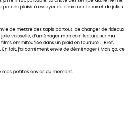
’est juste insupportable. La chute des température ne me
je prends plaisir à essayer de doux manteaux et de jolies
 envie de mettre des tapis partout, de changer de rideaux
jolie vaisselle, d’aménager mon coin lecture sur ma
films emmitouflée dans un plaid en fourrure … Bref,
. En fait, j’ai carrément envie de déménager ! Mais ça, ce
de mes petites envies du moment.