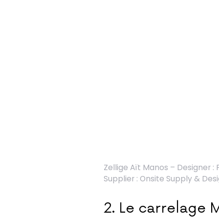
Zellige Aït Manos – Designer
Supplier : Onsite Supply & Des
2. Le carrelage 