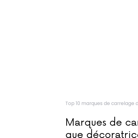
Top 10 marques de carrelage 
Marques de car
que décoratrice