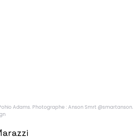
 : Pohio Adams. Photographe : Anson Smrt @smartanson.
ign
Marazzi