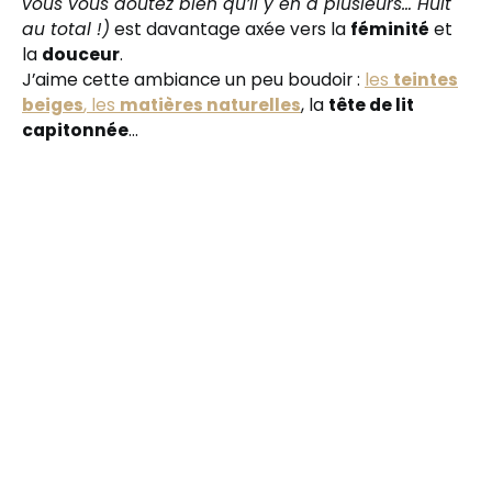
vous vous doutez bien qu’il y en a plusieurs… Huit
au total !)
est davantage axée vers la
féminité
et
la
douceur
.
J’aime cette ambiance un peu boudoir :
les
teintes
beiges
, les
matières naturelles
, la
tête de lit
capitonnée
…