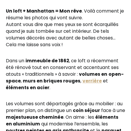
Un loft + Manhattan = Mon rêve
. Voilà comment je
résume les photos qui vont suivre.
Autant vous dire que mes yeux se sont écarquillés
quand je suis tombée sur cet intérieur. De tels
volumes décorés avec autant de belles choses…
Cela me laisse sans voix !
Dans un
immeuble de 1862
, ce loft a récemment
été rénové tout en conservant et accentuant ses
atouts « traditionnels » à savoir :
volumes en
open-
space
,
murs en briques rouges
,
verrière
et
éléments en acier
.
Les volumes sont départagés grâce au mobilier : au
premier plan, on distingue un
coin séjour
face à une
majestueuse cheminée
. On aime : les
éléments
en aluminium
qui modernise l’ensemble, les
poutres peintes en gris anthracite
et le
parquet