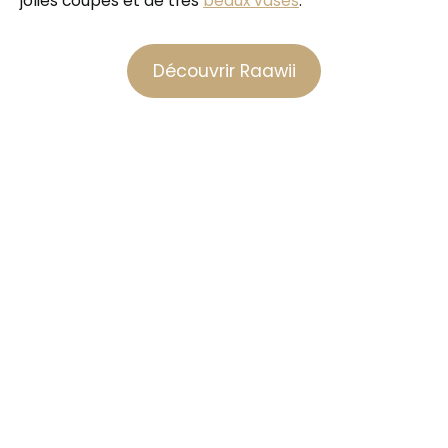
jolies coupes et de très
beaux vases
.
Découvrir Raawii