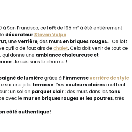
0 à San Francisco, ce
loft
de 195 m² à été entièrement
 le
décorateur
Steven Volpe
.
rut
, une
verrière
, des
murs en briques rouges
… Ce loft
ve qu’il a de faux airs de
chalet
. Cela doit venir de tout ce
, qui donne une
ambiance chaleureuse et
space
. Je suis sous le charme !
baigné de lumière
grâce à l
‘immense
verrière de style
te sur une jolie
terrasse
. Des
couleurs claires
mettent
ur : un sol en
parquet clair
; des murs dans les
tons
ste avec le
mur en briques rouges et les poutres
, très
son côté authentique !