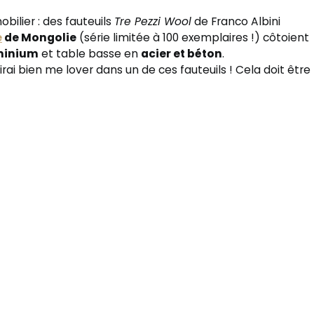
bilier : des fauteuils
Tre Pezzi Wool
de Franco Albini
e
de Mongolie
(série limitée à 100 exemplaires !) côtoient
uminium
et table basse en
acier et béton
.
’irai bien me lover dans un de ces fauteuils ! Cela doit être