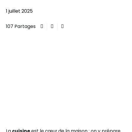
1 juillet 2025
107 Partages
La
cuisine
est le cœur de la maison : on y prépare