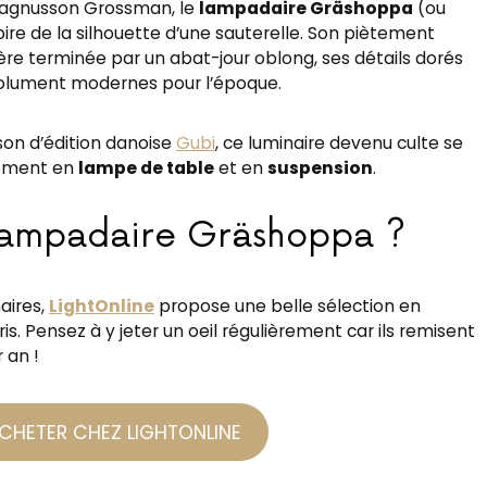
Magnusson Grossman, le
lampadaire Gräshoppa
(ou
spire de la silhouette d’une sauterelle. Son piètement
rière terminée par un abat-jour oblong, ses détails dorés
solument modernes pour l’époque.
son d’édition danoise
Gubi
, ce luminaire devenu culte se
alement en
lampe de table
et en
suspension
.
 lampadaire Gräshoppa ?
aires,
LightOnline
propose une belle sélection en
s. Pensez à y jeter un oeil régulièrement car ils remisent
r an !
CHETER CHEZ LIGHTONLINE