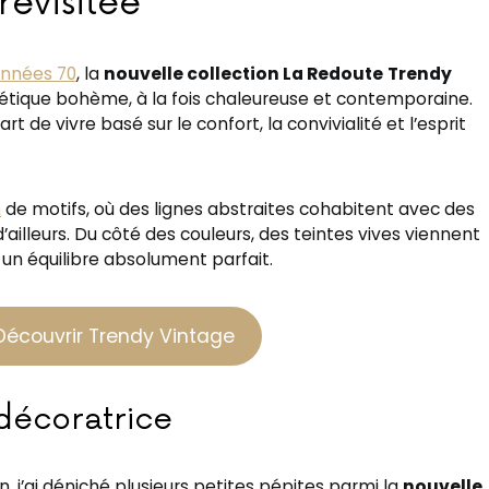
revisitée
années 70
, la
nouvelle collection La Redoute
Trendy
étique bohème, à la fois chaleureuse et contemporaine.
rt de vivre basé sur le confort, la convivialité et l’esprit
h
de motifs, où des lignes abstraites cohabitent avec des
d’ailleurs. Du côté des couleurs, des teintes vives viennent
un équilibre absolument parfait.
Découvrir Trendy Vintage
décoratrice
, j’ai déniché plusieurs petites pépites parmi la
nouvelle