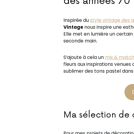
des années 70 
Inspirée du
style vintage des 
Vintage
nous inspire une esth
Elle met en lumière un certain a
seconde main.
S’ajoute à cela un
mix & matc
fleurs aux inspirations venues 
sublimer des tons pastel dans 
Ma sélection de 
Pour mes projets de décoration