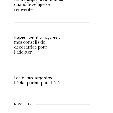
quand le zellige se
réinvente
Papier peint à rayures :
mes conseils de
décoratrice pour
l’adopter
Les bijoux argentés :
l’éclat parfait pour l’été
NEWSLETTER