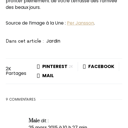
profiter pleinement de votre terrasse dès l’arrivée
des beaux jours.
Source de l’image à la Une :
Per Jansson
.
Jardin
Dans cet article :
PINTEREST
FACEBOOK
2K
2K
Partages
MAIL
9 COMMENTAIRES
dit :
Maie
25 mars 2015 à 10 h 27 min