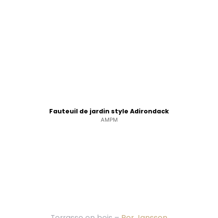
Fauteuil de jardin style Adirondack
AMPM
Terrasse en bois –
Per Jansson