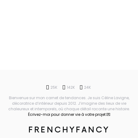
25K
142K
24K
Bienvenue sur mon carnet de tendances. Je suis Céline Lavigne,
décoratrice d’intérieur depuis 2012. J’imagine des lieux de vie
chaleureux et intemporels, où chaque détail raconte une histoire.
Écrivez-moi pour donner vie à votre projet 💌
FRENCHYFANCY