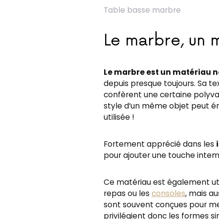
Table basse marbre
Le marbre, un 
Le marbre est un matériau n
depuis presque toujours. Sa text
confèrent une certaine polyval
style d’un même objet peut é
utilisée !
Fortement apprécié dans les
pour ajouter une touche intemp
Ce matériau est également uti
repas ou les
consoles
, mais a
sont souvent conçues pour met
privilégient donc les formes s